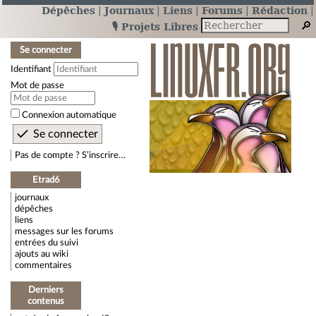
Dépêches
Journaux
Liens
Forums
Rédaction
🎙️ Projets Libres
Se connecter
Identifiant
Mot de passe
Connexion automatique
Pas de compte ? S’inscrire…
Etrad6
journaux
dépêches
liens
messages sur les forums
entrées du suivi
ajouts au wiki
commentaires
Derniers
contenus