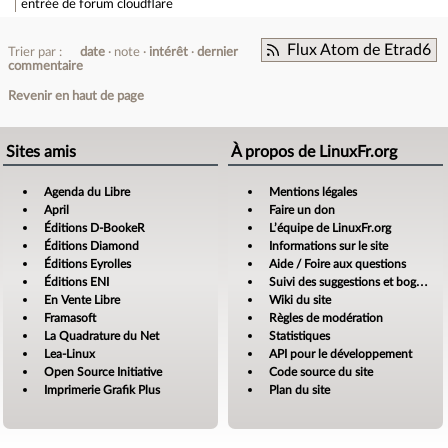
entrée de forum
cloudflare
Flux Atom de Etrad6
Trier par :
date
note
intérêt
dernier
commentaire
Revenir en haut de page
Sites amis
À propos de LinuxFr.org
Agenda du Libre
Mentions légales
April
Faire un don
Éditions D-BookeR
L’équipe de LinuxFr.org
Éditions Diamond
Informations sur le site
Éditions Eyrolles
Aide / Foire aux questions
Éditions ENI
Suivi des suggestions et bogues
En Vente Libre
Wiki du site
Framasoft
Règles de modération
La Quadrature du Net
Statistiques
Lea-Linux
API pour le développement
Open Source Initiative
Code source du site
Imprimerie Grafik Plus
Plan du site