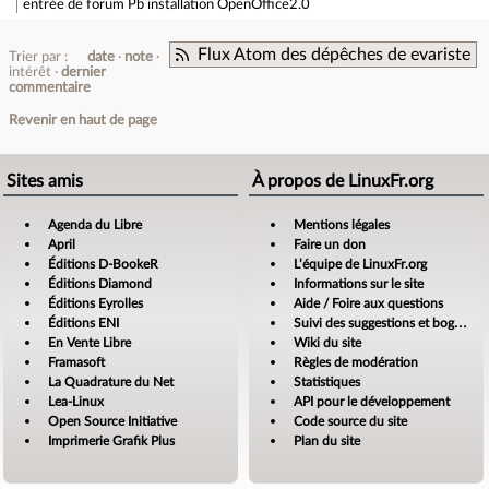
entrée de forum
Pb installation OpenOffice2.0
Flux Atom des dépêches de evariste
Trier par :
date
note
intérêt
dernier
commentaire
Revenir en haut de page
Sites amis
À propos de LinuxFr.org
Agenda du Libre
Mentions légales
April
Faire un don
Éditions D-BookeR
L’équipe de LinuxFr.org
Éditions Diamond
Informations sur le site
Éditions Eyrolles
Aide / Foire aux questions
Éditions ENI
Suivi des suggestions et bogues
En Vente Libre
Wiki du site
Framasoft
Règles de modération
La Quadrature du Net
Statistiques
Lea-Linux
API pour le développement
Open Source Initiative
Code source du site
Imprimerie Grafik Plus
Plan du site