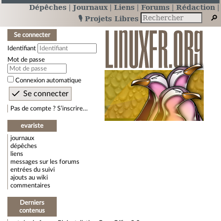
Dépêches
Journaux
Liens
Forums
Rédaction
🎙️ Projets Libres
Se connecter
Identifiant
Mot de passe
Connexion automatique
Pas de compte ? S’inscrire…
evariste
journaux
dépêches
liens
messages sur les forums
entrées du suivi
ajouts au wiki
commentaires
Derniers
contenus