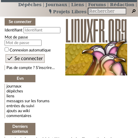
Dépêches
Journaux
Liens
Forums
Rédaction
🎙️ Projets Libres
Se connecter
Identifiant
Mot de passe
Connexion automatique
Pas de compte ? S’inscrire…
Evn
journaux
dépêches
liens
messages sur les forums
entrées du suivi
ajouts au wiki
commentaires
Derniers
contenus