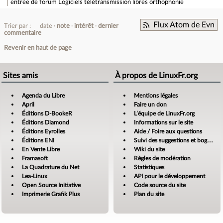
entrée de forum
Logiciels télétransmission libres orthophonie
Flux Atom de Evn
Trier par :
date
note
intérêt
dernier
commentaire
Revenir en haut de page
Sites amis
À propos de LinuxFr.org
Agenda du Libre
Mentions légales
April
Faire un don
Éditions D-BookeR
L’équipe de LinuxFr.org
Éditions Diamond
Informations sur le site
Éditions Eyrolles
Aide / Foire aux questions
Éditions ENI
Suivi des suggestions et bogues
En Vente Libre
Wiki du site
Framasoft
Règles de modération
La Quadrature du Net
Statistiques
Lea-Linux
API pour le développement
Open Source Initiative
Code source du site
Imprimerie Grafik Plus
Plan du site