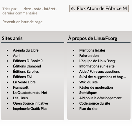
Flux Atom de FAbrice M
Trier par :
date
note
intérêt
dernier commentaire
Revenir en haut de page
Sites amis
À propos de LinuxFr.org
Agenda du Libre
Mentions légales
April
Faire un don
Éditions D-BookeR
L’équipe de LinuxFr.org
Éditions Diamond
Informations sur le site
Éditions Eyrolles
Aide / Foire aux questions
Éditions ENI
Suivi des suggestions et bogues
En Vente Libre
Wiki du site
Framasoft
Règles de modération
La Quadrature du Net
Statistiques
Lea-Linux
API pour le développement
Open Source Initiative
Code source du site
Imprimerie Grafik Plus
Plan du site