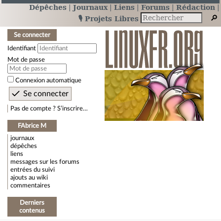
Dépêches
Journaux
Liens
Forums
Rédaction
🎙️ Projets Libres
Se connecter
Identifiant
Mot de passe
Connexion automatique
Pas de compte ? S’inscrire…
FAbrice M
journaux
dépêches
liens
messages sur les forums
entrées du suivi
ajouts au wiki
commentaires
Derniers
contenus