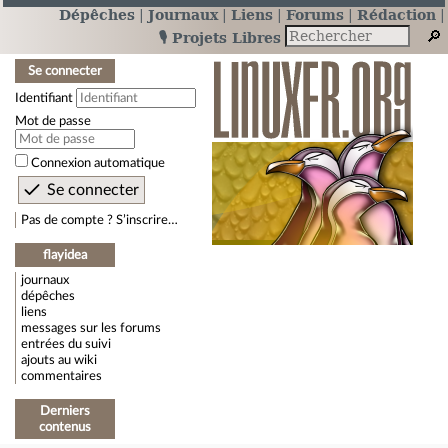
Dépêches
Journaux
Liens
Forums
Rédaction
🎙️ Projets Libres
Se connecter
Identifiant
Mot de passe
Connexion automatique
Pas de compte ? S’inscrire…
flayidea
journaux
dépêches
liens
messages sur les forums
entrées du suivi
ajouts au wiki
commentaires
Derniers
contenus