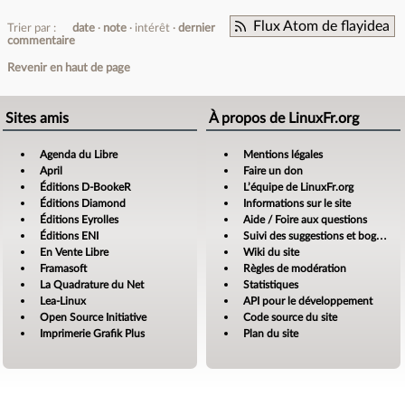
Flux Atom de flayidea
Trier par :
date
note
intérêt
dernier
commentaire
Revenir en haut de page
Sites amis
À propos de LinuxFr.org
Agenda du Libre
Mentions légales
April
Faire un don
Éditions D-BookeR
L’équipe de LinuxFr.org
Éditions Diamond
Informations sur le site
Éditions Eyrolles
Aide / Foire aux questions
Éditions ENI
Suivi des suggestions et bogues
En Vente Libre
Wiki du site
Framasoft
Règles de modération
La Quadrature du Net
Statistiques
Lea-Linux
API pour le développement
Open Source Initiative
Code source du site
Imprimerie Grafik Plus
Plan du site