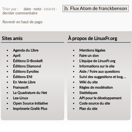
Flux Atom de franckbenson
Trier par :
date
note
intérêt
dernier commentaire
Revenir en haut de page
Sites amis
À propos de LinuxFr.org
Agenda du Libre
Mentions légales
April
Faire un don
Éditions D-BookeR
L’équipe de LinuxFr.org
Éditions Diamond
Informations sur le site
Éditions Eyrolles
Aide / Foire aux questions
Éditions ENI
Suivi des suggestions et bogues
En Vente Libre
Wiki du site
Framasoft
Règles de modération
La Quadrature du Net
Statistiques
Lea-Linux
API pour le développement
Open Source Initiative
Code source du site
Imprimerie Grafik Plus
Plan du site