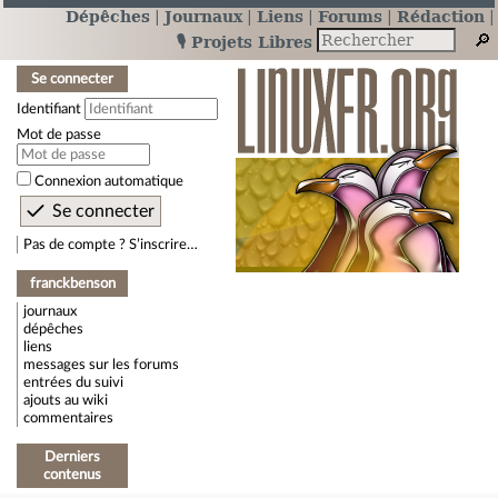
Dépêches
Journaux
Liens
Forums
Rédaction
🎙️ Projets Libres
Se connecter
Identifiant
Mot de passe
Connexion automatique
Pas de compte ? S’inscrire…
franckbenson
journaux
dépêches
liens
messages sur les forums
entrées du suivi
ajouts au wiki
commentaires
Derniers
contenus