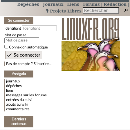
Dépêches
Journaux
Liens
Forums
Rédaction
🎙️ Projets Libres
Se connecter
Identifiant
Mot de passe
Connexion automatique
Pas de compte ? S’inscrire…
fredgalu
journaux
dépêches
liens
messages sur les forums
entrées du suivi
ajouts au wiki
commentaires
Derniers
contenus