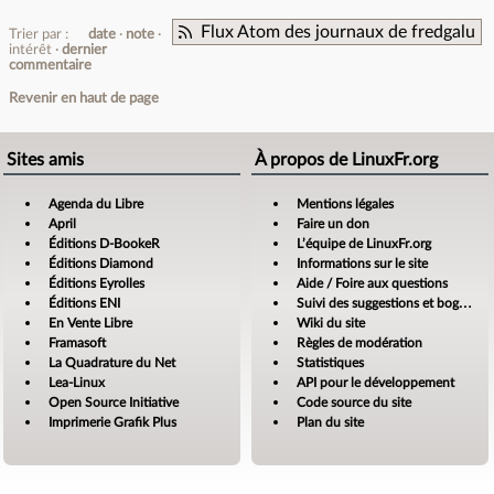
Flux Atom des journaux de fredgalu
Trier par :
date
note
intérêt
dernier
commentaire
Revenir en haut de page
Sites amis
À propos de LinuxFr.org
Agenda du Libre
Mentions légales
April
Faire un don
Éditions D-BookeR
L’équipe de LinuxFr.org
Éditions Diamond
Informations sur le site
Éditions Eyrolles
Aide / Foire aux questions
Éditions ENI
Suivi des suggestions et bogues
En Vente Libre
Wiki du site
Framasoft
Règles de modération
La Quadrature du Net
Statistiques
Lea-Linux
API pour le développement
Open Source Initiative
Code source du site
Imprimerie Grafik Plus
Plan du site