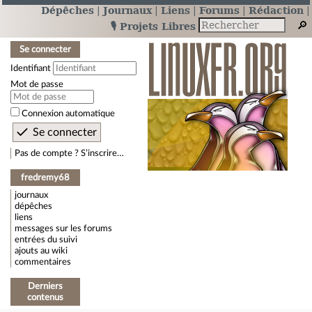
Dépêches
Journaux
Liens
Forums
Rédaction
🎙️ Projets Libres
Se connecter
Identifiant
Mot de passe
Connexion automatique
Pas de compte ? S’inscrire…
fredremy68
journaux
dépêches
liens
messages sur les forums
entrées du suivi
ajouts au wiki
commentaires
Derniers
contenus