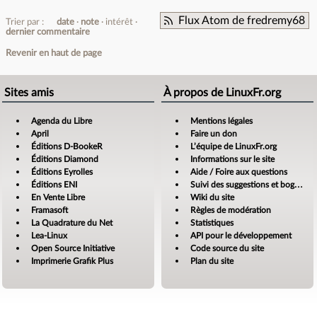
Flux Atom de fredremy68
Trier par :
date
note
intérêt
dernier commentaire
Revenir en haut de page
Sites amis
À propos de LinuxFr.org
Agenda du Libre
Mentions légales
April
Faire un don
Éditions D-BookeR
L’équipe de LinuxFr.org
Éditions Diamond
Informations sur le site
Éditions Eyrolles
Aide / Foire aux questions
Éditions ENI
Suivi des suggestions et bogues
En Vente Libre
Wiki du site
Framasoft
Règles de modération
La Quadrature du Net
Statistiques
Lea-Linux
API pour le développement
Open Source Initiative
Code source du site
Imprimerie Grafik Plus
Plan du site