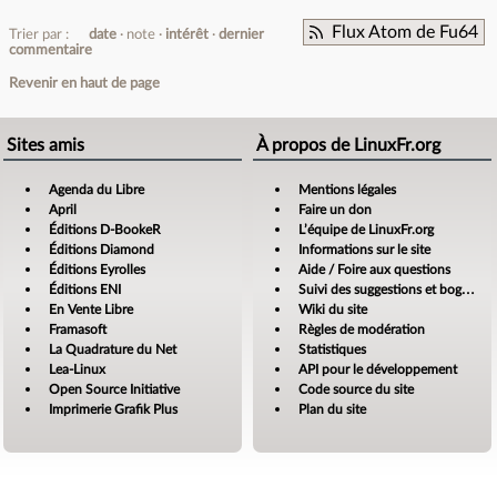
Flux Atom de Fu64
Trier par :
date
note
intérêt
dernier
commentaire
Revenir en haut de page
Sites amis
À propos de LinuxFr.org
Agenda du Libre
Mentions légales
April
Faire un don
Éditions D-BookeR
L’équipe de LinuxFr.org
Éditions Diamond
Informations sur le site
Éditions Eyrolles
Aide / Foire aux questions
Éditions ENI
Suivi des suggestions et bogues
En Vente Libre
Wiki du site
Framasoft
Règles de modération
La Quadrature du Net
Statistiques
Lea-Linux
API pour le développement
Open Source Initiative
Code source du site
Imprimerie Grafik Plus
Plan du site