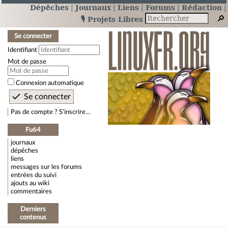
Dépêches
Journaux
Liens
Forums
Rédaction
🎙️ Projets Libres
Se connecter
Identifiant
Mot de passe
Connexion automatique
Pas de compte ? S’inscrire…
Fu64
journaux
dépêches
liens
messages sur les forums
entrées du suivi
ajouts au wiki
commentaires
Derniers
contenus