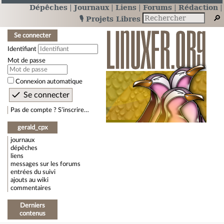
Dépêches
Journaux
Liens
Forums
Rédaction
🎙️ Projets Libres
Se connecter
Identifiant
Mot de passe
Connexion automatique
Pas de compte ? S’inscrire…
gerald_cpx
journaux
dépêches
liens
messages sur les forums
entrées du suivi
ajouts au wiki
commentaires
Derniers
contenus