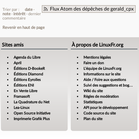
Flux Atom des dépêches de gerald_cpx
Trier par :
date
note
intérêt
dernier
commentaire
Revenir en haut de page
Sites amis
À propos de LinuxFr.org
Agenda du Libre
Mentions légales
April
Faire un don
Éditions D-BookeR
L’équipe de LinuxFr.org
Éditions Diamond
Informations sur le site
Éditions Eyrolles
Aide / Foire aux questions
Éditions ENI
Suivi des suggestions et bogues
En Vente Libre
Wiki du site
Framasoft
Règles de modération
La Quadrature du Net
Statistiques
Lea-Linux
API pour le développement
Open Source Initiative
Code source du site
Imprimerie Grafik Plus
Plan du site