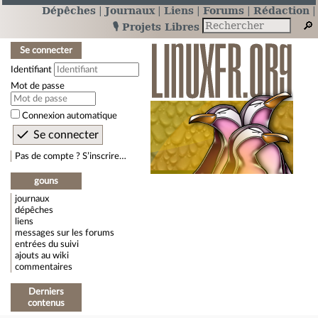
Dépêches
Journaux
Liens
Forums
Rédaction
🎙️ Projets Libres
Se connecter
Identifiant
Mot de passe
Connexion automatique
Pas de compte ? S’inscrire…
gouns
journaux
dépêches
liens
messages sur les forums
entrées du suivi
ajouts au wiki
commentaires
Derniers
contenus