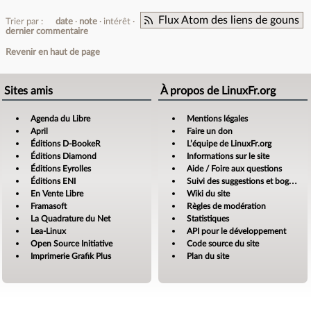
Flux Atom des liens de gouns
Trier par :
date
note
intérêt
dernier commentaire
Revenir en haut de page
Sites amis
À propos de LinuxFr.org
Agenda du Libre
Mentions légales
April
Faire un don
Éditions D-BookeR
L’équipe de LinuxFr.org
Éditions Diamond
Informations sur le site
Éditions Eyrolles
Aide / Foire aux questions
Éditions ENI
Suivi des suggestions et bogues
En Vente Libre
Wiki du site
Framasoft
Règles de modération
La Quadrature du Net
Statistiques
Lea-Linux
API pour le développement
Open Source Initiative
Code source du site
Imprimerie Grafik Plus
Plan du site