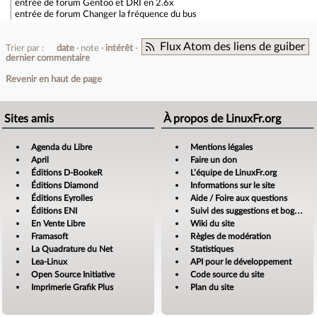
entrée de forum
Gentoo et DRI en 2.6x
entrée de forum
Changer la fréquence du bus
Flux Atom des liens de guiber
Trier par :
date
note
intérêt
dernier commentaire
Revenir en haut de page
Sites amis
À propos de LinuxFr.org
Agenda du Libre
Mentions légales
April
Faire un don
Éditions D-BookeR
L’équipe de LinuxFr.org
Éditions Diamond
Informations sur le site
Éditions Eyrolles
Aide / Foire aux questions
Éditions ENI
Suivi des suggestions et bogues
En Vente Libre
Wiki du site
Framasoft
Règles de modération
La Quadrature du Net
Statistiques
Lea-Linux
API pour le développement
Open Source Initiative
Code source du site
Imprimerie Grafik Plus
Plan du site