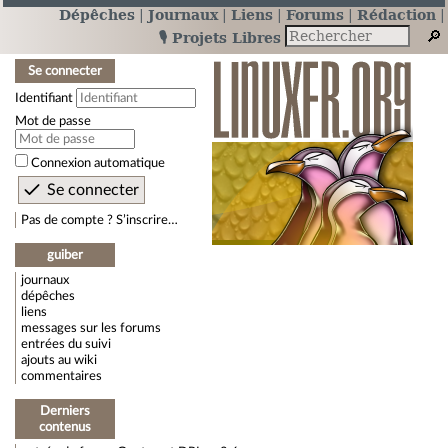
Dépêches
Journaux
Liens
Forums
Rédaction
🎙️ Projets Libres
Se connecter
Identifiant
Mot de passe
Connexion automatique
Pas de compte ? S’inscrire…
guiber
journaux
dépêches
liens
messages sur les forums
entrées du suivi
ajouts au wiki
commentaires
Derniers
contenus