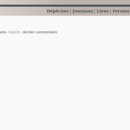
Dépêches
Journaux
Liens
Forums
note
intérêt
dernier commentaire
e