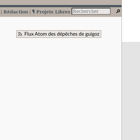
Rédaction
🎙️ Projets Libres
Flux Atom des dépêches de guigoz