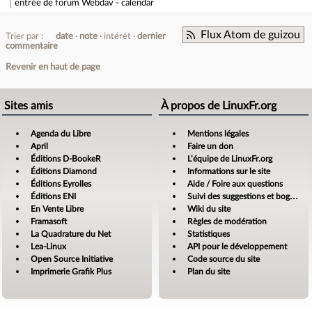
entrée de forum
Webdav - calendar
Flux Atom de guizou
Trier par :
date
note
intérêt
dernier
commentaire
Revenir en haut de page
Sites amis
À propos de LinuxFr.org
Agenda du Libre
Mentions légales
April
Faire un don
Éditions D-BookeR
L’équipe de LinuxFr.org
Éditions Diamond
Informations sur le site
Éditions Eyrolles
Aide / Foire aux questions
Éditions ENI
Suivi des suggestions et bogues
En Vente Libre
Wiki du site
Framasoft
Règles de modération
La Quadrature du Net
Statistiques
Lea-Linux
API pour le développement
Open Source Initiative
Code source du site
Imprimerie Grafik Plus
Plan du site