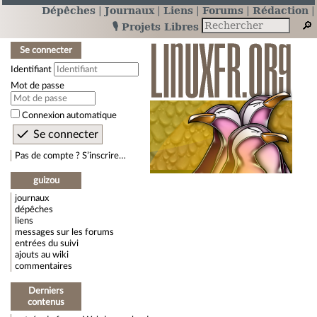
Dépêches
Journaux
Liens
Forums
Rédaction
🎙️ Projets Libres
Se connecter
Identifiant
Mot de passe
Connexion automatique
Pas de compte ? S’inscrire…
guizou
journaux
dépêches
liens
messages sur les forums
entrées du suivi
ajouts au wiki
commentaires
Derniers
contenus