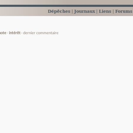
Dépêches
Journaux
Liens
Forums
note
intérêt
dernier commentaire
e