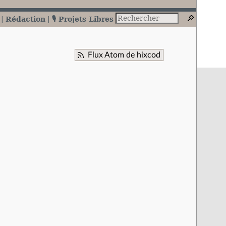
Rédaction
🎙️ Projets Libres
Flux Atom de hixcod