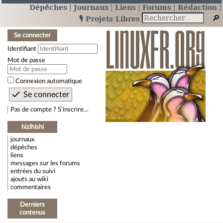
Dépêches
Journaux
Liens
Forums
Rédaction
🎙️ Projets Libres
Se connecter
Identifiant
Mot de passe
Connexion automatique
Pas de compte ? S’inscrire…
hizihishi
journaux
dépêches
liens
messages sur les forums
entrées du suivi
ajouts au wiki
commentaires
Derniers
contenus