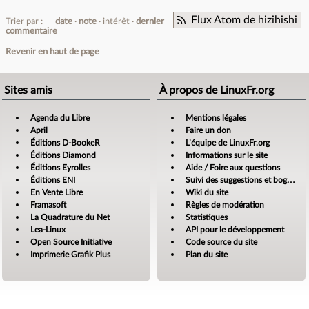
Flux Atom de hizihishi
Trier par :
date
note
intérêt
dernier
commentaire
Revenir en haut de page
Sites amis
À propos de LinuxFr.org
Agenda du Libre
Mentions légales
April
Faire un don
Éditions D-BookeR
L’équipe de LinuxFr.org
Éditions Diamond
Informations sur le site
Éditions Eyrolles
Aide / Foire aux questions
Éditions ENI
Suivi des suggestions et bogues
En Vente Libre
Wiki du site
Framasoft
Règles de modération
La Quadrature du Net
Statistiques
Lea-Linux
API pour le développement
Open Source Initiative
Code source du site
Imprimerie Grafik Plus
Plan du site