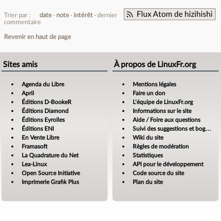
Flux Atom de hizihishi
Trier par :
date
note
intérêt
dernier
commentaire
Revenir en haut de page
Sites amis
À propos de LinuxFr.org
Agenda du Libre
Mentions légales
April
Faire un don
Éditions D-BookeR
L’équipe de LinuxFr.org
Éditions Diamond
Informations sur le site
Éditions Eyrolles
Aide / Foire aux questions
Éditions ENI
Suivi des suggestions et bogues
En Vente Libre
Wiki du site
Framasoft
Règles de modération
La Quadrature du Net
Statistiques
Lea-Linux
API pour le développement
Open Source Initiative
Code source du site
Imprimerie Grafik Plus
Plan du site