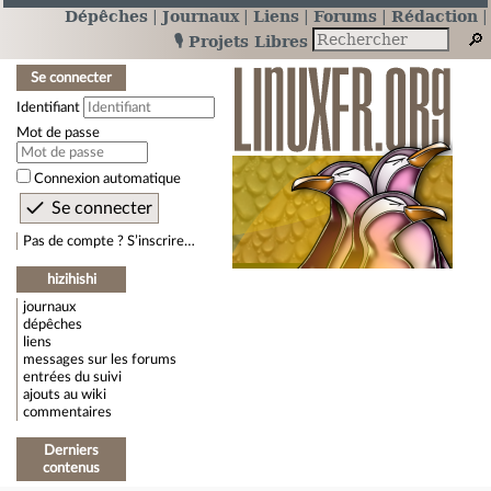
Dépêches
Journaux
Liens
Forums
Rédaction
🎙️ Projets Libres
Se connecter
Identifiant
Mot de passe
Connexion automatique
Pas de compte ? S’inscrire…
hizihishi
journaux
dépêches
liens
messages sur les forums
entrées du suivi
ajouts au wiki
commentaires
Derniers
contenus