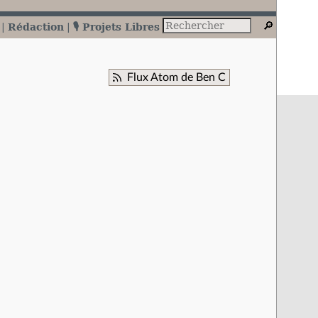
Rédaction
🎙️ Projets Libres
Flux Atom de Ben C