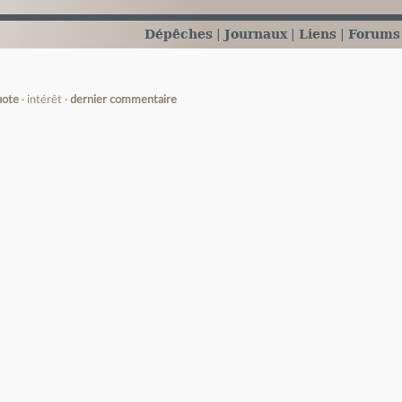
Dépêches
Journaux
Liens
Forums
note
intérêt
dernier commentaire
e