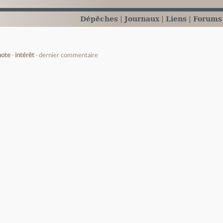
Dépêches
Journaux
Liens
Forums
note
intérêt
dernier commentaire
e