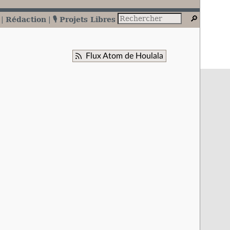
Rédaction
🎙️ Projets Libres
Flux Atom de Houlala