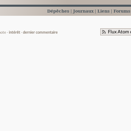
Dépêches
Journaux
Liens
Forums
Flux Atom 
note
intérêt
dernier commentaire
e