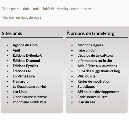
Trier par :
date
note
intérêt
dernier commentaire
Revenir en haut de page
Sites amis
À propos de LinuxFr.org
Agenda du Libre
Mentions légales
April
Faire un don
Éditions D-BookeR
L’équipe de LinuxFr.org
Éditions Diamond
Informations sur le site
Éditions Eyrolles
Aide / Foire aux questions
Éditions ENI
Suivi des suggestions et bogues
En Vente Libre
Wiki du site
Framasoft
Règles de modération
La Quadrature du Net
Statistiques
Lea-Linux
API pour le développement
Open Source Initiative
Code source du site
Imprimerie Grafik Plus
Plan du site