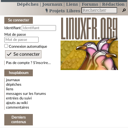
Dépêches
Journaux
Liens
Forums
Rédaction
🎙️ Projets Libres
Se connecter
Identifiant
Mot de passe
Connexion automatique
Pas de compte ? S’inscrire…
houplaboum
journaux
dépêches
liens
messages sur les forums
entrées du suivi
ajouts au wiki
commentaires
Derniers
contenus