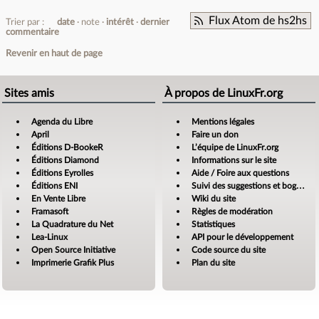
Flux Atom de hs2hs
Trier par :
date
note
intérêt
dernier
commentaire
Revenir en haut de page
Sites amis
À propos de LinuxFr.org
Agenda du Libre
Mentions légales
April
Faire un don
Éditions D-BookeR
L’équipe de LinuxFr.org
Éditions Diamond
Informations sur le site
Éditions Eyrolles
Aide / Foire aux questions
Éditions ENI
Suivi des suggestions et bogues
En Vente Libre
Wiki du site
Framasoft
Règles de modération
La Quadrature du Net
Statistiques
Lea-Linux
API pour le développement
Open Source Initiative
Code source du site
Imprimerie Grafik Plus
Plan du site