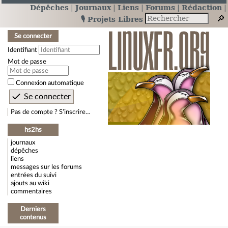
Dépêches
Journaux
Liens
Forums
Rédaction
🎙️ Projets Libres
Se connecter
Identifiant
Mot de passe
Connexion automatique
Pas de compte ? S’inscrire…
hs2hs
journaux
dépêches
liens
messages sur les forums
entrées du suivi
ajouts au wiki
commentaires
Derniers
contenus