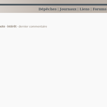
Dépêches
Journaux
Liens
Forums
note
intérêt
dernier commentaire
e