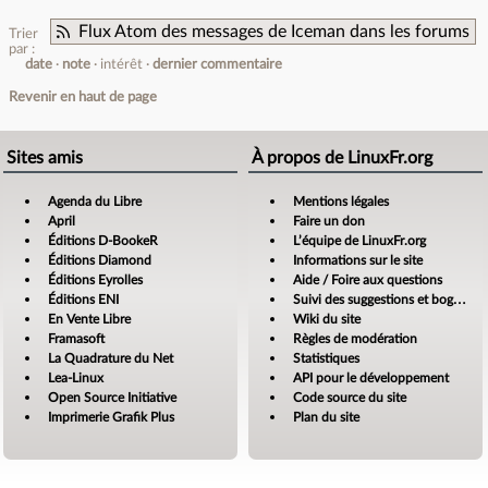
Flux Atom des messages de Iceman dans les forums
Trier
par :
date
note
intérêt
dernier commentaire
Revenir en haut de page
Sites amis
À propos de LinuxFr.org
Agenda du Libre
Mentions légales
April
Faire un don
Éditions D-BookeR
L’équipe de LinuxFr.org
Éditions Diamond
Informations sur le site
Éditions Eyrolles
Aide / Foire aux questions
Éditions ENI
Suivi des suggestions et bogues
En Vente Libre
Wiki du site
Framasoft
Règles de modération
La Quadrature du Net
Statistiques
Lea-Linux
API pour le développement
Open Source Initiative
Code source du site
Imprimerie Grafik Plus
Plan du site