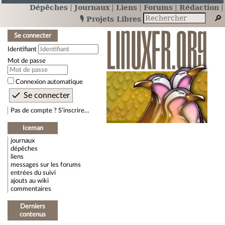
Dépêches
Journaux
Liens
Forums
Rédaction
🎙️ Projets Libres
Se connecter
Identifiant
Mot de passe
Connexion automatique
Pas de compte ? S’inscrire…
Iceman
journaux
dépêches
liens
messages sur les forums
entrées du suivi
ajouts au wiki
commentaires
Derniers
contenus