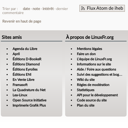
Flux Atom de iheb
Trier par :
date
note
intérêt
dernier
commentaire
Revenir en haut de page
Sites amis
À propos de LinuxFr.org
Agenda du Libre
Mentions légales
April
Faire un don
Éditions D-BookeR
L’équipe de LinuxFr.org
Éditions Diamond
Informations sur le site
Éditions Eyrolles
Aide / Foire aux questions
Éditions ENI
Suivi des suggestions et bogues
En Vente Libre
Wiki du site
Framasoft
Règles de modération
La Quadrature du Net
Statistiques
Lea-Linux
API pour le développement
Open Source Initiative
Code source du site
Imprimerie Grafik Plus
Plan du site