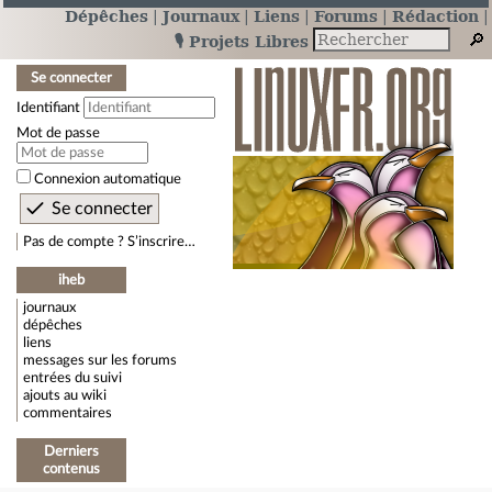
Dépêches
Journaux
Liens
Forums
Rédaction
🎙️ Projets Libres
Se connecter
Identifiant
Mot de passe
Connexion automatique
Pas de compte ? S’inscrire…
iheb
journaux
dépêches
liens
messages sur les forums
entrées du suivi
ajouts au wiki
commentaires
Derniers
contenus