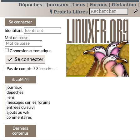
Dépêches
Journaux
Liens
Forums
Rédaction
🎙️ Projets Libres
Se connecter
Identifiant
Mot de passe
Connexion automatique
Pas de compte ? S’inscrire…
iLLuMiNi
journaux
dépêches
liens
messages sur les forums
entrées du suivi
ajouts au wiki
commentaires
Derniers
contenus