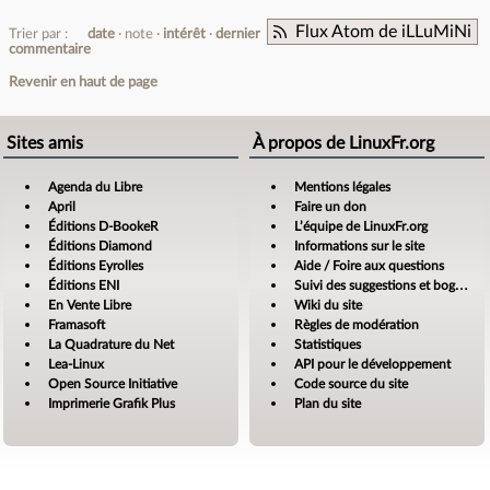
Flux Atom de iLLuMiNi
Trier par :
date
note
intérêt
dernier
commentaire
Revenir en haut de page
Sites amis
À propos de LinuxFr.org
Agenda du Libre
Mentions légales
April
Faire un don
Éditions D-BookeR
L’équipe de LinuxFr.org
Éditions Diamond
Informations sur le site
Éditions Eyrolles
Aide / Foire aux questions
Éditions ENI
Suivi des suggestions et bogues
En Vente Libre
Wiki du site
Framasoft
Règles de modération
La Quadrature du Net
Statistiques
Lea-Linux
API pour le développement
Open Source Initiative
Code source du site
Imprimerie Grafik Plus
Plan du site