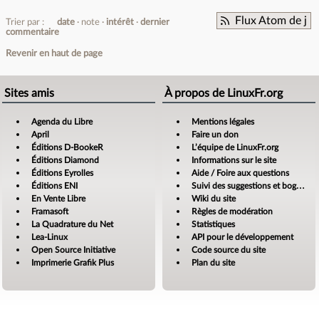
Flux Atom de j
Trier par :
date
note
intérêt
dernier
commentaire
Revenir en haut de page
Sites amis
À propos de LinuxFr.org
Agenda du Libre
Mentions légales
April
Faire un don
Éditions D-BookeR
L’équipe de LinuxFr.org
Éditions Diamond
Informations sur le site
Éditions Eyrolles
Aide / Foire aux questions
Éditions ENI
Suivi des suggestions et bogues
En Vente Libre
Wiki du site
Framasoft
Règles de modération
La Quadrature du Net
Statistiques
Lea-Linux
API pour le développement
Open Source Initiative
Code source du site
Imprimerie Grafik Plus
Plan du site