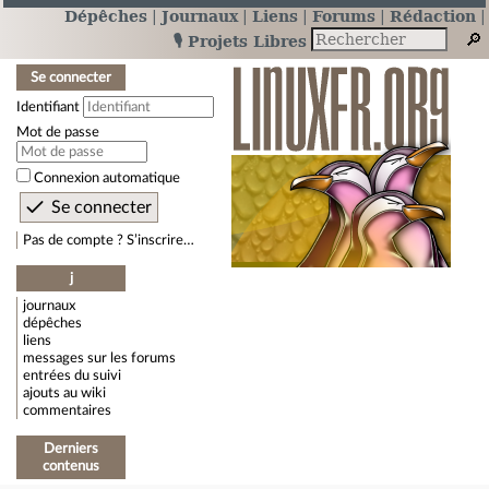
Dépêches
Journaux
Liens
Forums
Rédaction
🎙️ Projets Libres
Se connecter
Identifiant
Mot de passe
Connexion automatique
Pas de compte ? S’inscrire…
j
journaux
dépêches
liens
messages sur les forums
entrées du suivi
ajouts au wiki
commentaires
Derniers
contenus