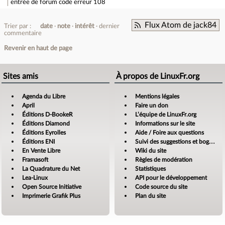
entrée de forum
code erreur 108
Flux Atom de jack84
Trier par :
date
note
intérêt
dernier
commentaire
Revenir en haut de page
Sites amis
À propos de LinuxFr.org
Agenda du Libre
Mentions légales
April
Faire un don
Éditions D-BookeR
L’équipe de LinuxFr.org
Éditions Diamond
Informations sur le site
Éditions Eyrolles
Aide / Foire aux questions
Éditions ENI
Suivi des suggestions et bogues
En Vente Libre
Wiki du site
Framasoft
Règles de modération
La Quadrature du Net
Statistiques
Lea-Linux
API pour le développement
Open Source Initiative
Code source du site
Imprimerie Grafik Plus
Plan du site