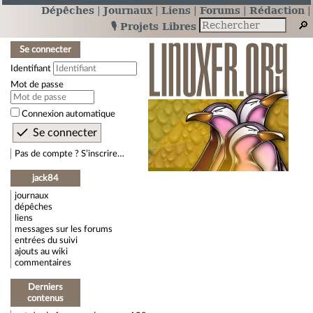
Dépêches
Journaux
Liens
Forums
Rédaction
🎙️ Projets Libres
Se connecter
Identifiant
Mot de passe
Connexion automatique
Pas de compte ? S’inscrire…
jack84
journaux
dépêches
liens
messages sur les forums
entrées du suivi
ajouts au wiki
commentaires
Derniers
contenus