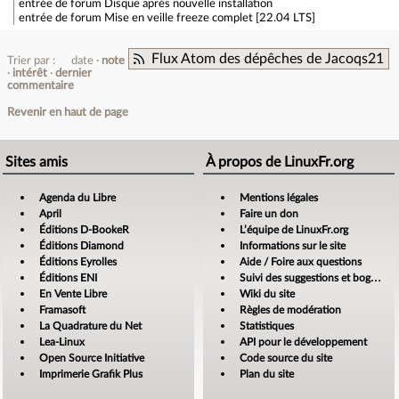
entrée de forum
Disque après nouvelle installation
entrée de forum
Mise en veille freeze complet [22.04 LTS]
Flux Atom des dépêches de Jacoqs21
Trier par :
date
note
intérêt
dernier
commentaire
Revenir en haut de page
Sites amis
À propos de LinuxFr.org
Agenda du Libre
Mentions légales
April
Faire un don
Éditions D-BookeR
L’équipe de LinuxFr.org
Éditions Diamond
Informations sur le site
Éditions Eyrolles
Aide / Foire aux questions
Éditions ENI
Suivi des suggestions et bogues
En Vente Libre
Wiki du site
Framasoft
Règles de modération
La Quadrature du Net
Statistiques
Lea-Linux
API pour le développement
Open Source Initiative
Code source du site
Imprimerie Grafik Plus
Plan du site