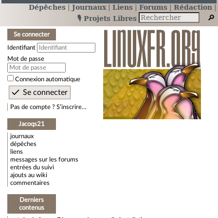
Dépêches
Journaux
Liens
Forums
Rédaction
🎙️ Projets Libres
Se connecter
Identifiant
Mot de passe
Connexion automatique
Pas de compte ? S’inscrire…
Jacoqs21
journaux
dépêches
liens
messages sur les forums
entrées du suivi
ajouts au wiki
commentaires
Derniers
contenus