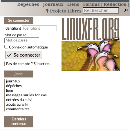
Dépêches
Journaux
Liens
Forums
Rédaction
🎙️ Projets Libres
Se connecter
Identifiant
Mot de passe
Connexion automatique
Pas de compte ? S’inscrire…
jblndl
journaux
dépêches
liens
messages sur les forums
entrées du suivi
ajouts au wiki
commentaires
Derniers
contenus