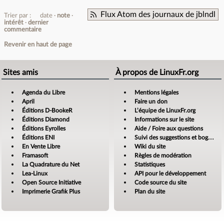
Flux Atom des journaux de jblndl
Trier par :
date
note
intérêt
dernier
commentaire
Revenir en haut de page
Sites amis
À propos de LinuxFr.org
Agenda du Libre
Mentions légales
April
Faire un don
Éditions D-BookeR
L’équipe de LinuxFr.org
Éditions Diamond
Informations sur le site
Éditions Eyrolles
Aide / Foire aux questions
Éditions ENI
Suivi des suggestions et bogues
En Vente Libre
Wiki du site
Framasoft
Règles de modération
La Quadrature du Net
Statistiques
Lea-Linux
API pour le développement
Open Source Initiative
Code source du site
Imprimerie Grafik Plus
Plan du site