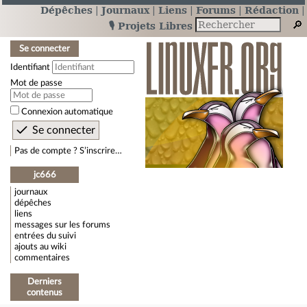
Dépêches
Journaux
Liens
Forums
Rédaction
🎙️ Projets Libres
Se connecter
Identifiant
Mot de passe
Connexion automatique
Pas de compte ? S’inscrire…
jc666
journaux
dépêches
liens
messages sur les forums
entrées du suivi
ajouts au wiki
commentaires
Derniers
contenus