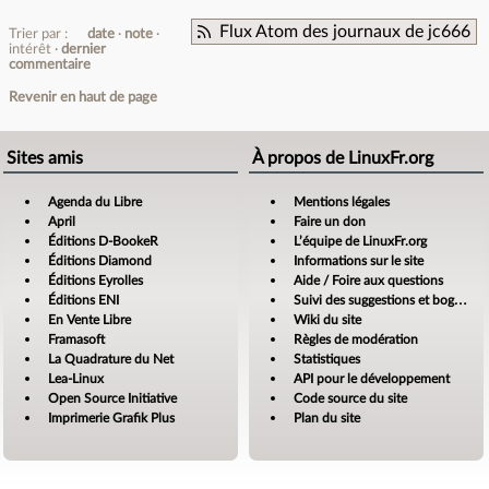
Flux Atom des journaux de jc666
Trier par :
date
note
intérêt
dernier
commentaire
Revenir en haut de page
Sites amis
À propos de LinuxFr.org
Agenda du Libre
Mentions légales
April
Faire un don
Éditions D-BookeR
L’équipe de LinuxFr.org
Éditions Diamond
Informations sur le site
Éditions Eyrolles
Aide / Foire aux questions
Éditions ENI
Suivi des suggestions et bogues
En Vente Libre
Wiki du site
Framasoft
Règles de modération
La Quadrature du Net
Statistiques
Lea-Linux
API pour le développement
Open Source Initiative
Code source du site
Imprimerie Grafik Plus
Plan du site