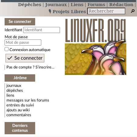
Dépêches
Journaux
Liens
Forums
Rédaction
🎙️ Projets Libres
Se connecter
Identifiant
Mot de passe
Connexion automatique
Pas de compte ? S’inscrire…
Jérôme
journaux
dépêches
liens
messages sur les forums
entrées du suivi
ajouts au wiki
commentaires
Derniers
contenus