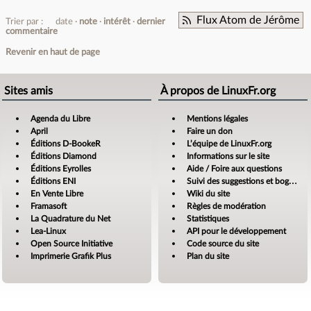
Flux Atom de Jérôme
Trier par :
date
note
intérêt
dernier
commentaire
Revenir en haut de page
Sites amis
À propos de LinuxFr.org
Agenda du Libre
Mentions légales
April
Faire un don
Éditions D-BookeR
L’équipe de LinuxFr.org
Éditions Diamond
Informations sur le site
Éditions Eyrolles
Aide / Foire aux questions
Éditions ENI
Suivi des suggestions et bogues
En Vente Libre
Wiki du site
Framasoft
Règles de modération
La Quadrature du Net
Statistiques
Lea-Linux
API pour le développement
Open Source Initiative
Code source du site
Imprimerie Grafik Plus
Plan du site