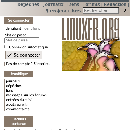
Dépêches
Journaux
Liens
Forums
Rédaction
🎙️ Projets Libres
Se connecter
Identifiant
Mot de passe
Connexion automatique
Pas de compte ? S’inscrire…
JeanBlique
journaux
dépêches
liens
messages sur les forums
entrées du suivi
ajouts au wiki
commentaires
Derniers
contenus