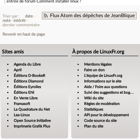
entrée de forum
Comment installer linux ?
Flux Atom des dépêches de JeanBlique
Trier par :
date
note
intérêt
dernier commentaire
Revenir en haut de page
Sites amis
À propos de LinuxFr.org
Agenda du Libre
Mentions légales
April
Faire un don
Éditions D-BookeR
L’équipe de LinuxFr.org
Éditions Diamond
Informations sur le site
Éditions Eyrolles
Aide / Foire aux questions
Éditions ENI
Suivi des suggestions et bogues
En Vente Libre
Wiki du site
Framasoft
Règles de modération
La Quadrature du Net
Statistiques
Lea-Linux
API pour le développement
Open Source Initiative
Code source du site
Imprimerie Grafik Plus
Plan du site