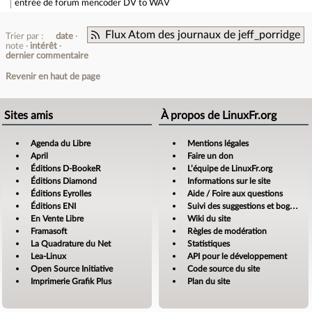
entrée de forum
mencoder DV to WAV
Flux Atom des journaux de jeff_porridge
Trier par :
date
note
intérêt
dernier commentaire
Revenir en haut de page
Sites amis
À propos de LinuxFr.org
Agenda du Libre
Mentions légales
April
Faire un don
Éditions D-BookeR
L’équipe de LinuxFr.org
Éditions Diamond
Informations sur le site
Éditions Eyrolles
Aide / Foire aux questions
Éditions ENI
Suivi des suggestions et bogues
En Vente Libre
Wiki du site
Framasoft
Règles de modération
La Quadrature du Net
Statistiques
Lea-Linux
API pour le développement
Open Source Initiative
Code source du site
Imprimerie Grafik Plus
Plan du site