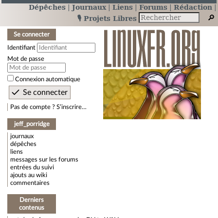
Dépêches
Journaux
Liens
Forums
Rédaction
🎙️ Projets Libres
Se connecter
Identifiant
Mot de passe
Connexion automatique
Pas de compte ? S’inscrire…
jeff_porridge
journaux
dépêches
liens
messages sur les forums
entrées du suivi
ajouts au wiki
commentaires
Derniers
contenus