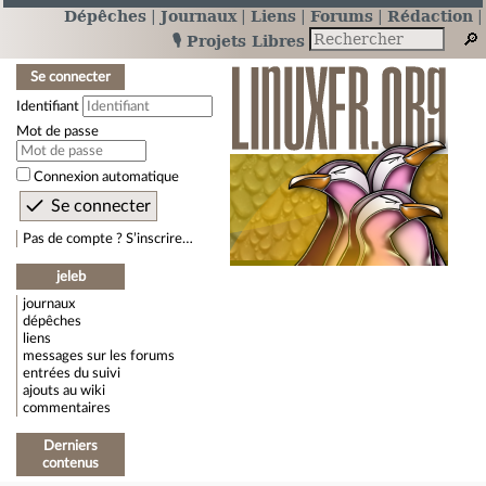
Dépêches
Journaux
Liens
Forums
Rédaction
🎙️ Projets Libres
Se connecter
Identifiant
Mot de passe
Connexion automatique
Pas de compte ? S’inscrire…
jeleb
journaux
dépêches
liens
messages sur les forums
entrées du suivi
ajouts au wiki
commentaires
Derniers
contenus