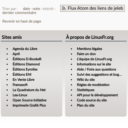
Flux Atom des liens de jeleb
Trier par :
date
note
intérêt
dernier commentaire
Revenir en haut de page
Sites amis
À propos de LinuxFr.org
Agenda du Libre
Mentions légales
April
Faire un don
Éditions D-BookeR
L’équipe de LinuxFr.org
Éditions Diamond
Informations sur le site
Éditions Eyrolles
Aide / Foire aux questions
Éditions ENI
Suivi des suggestions et bogues
En Vente Libre
Wiki du site
Framasoft
Règles de modération
La Quadrature du Net
Statistiques
Lea-Linux
API pour le développement
Open Source Initiative
Code source du site
Imprimerie Grafik Plus
Plan du site