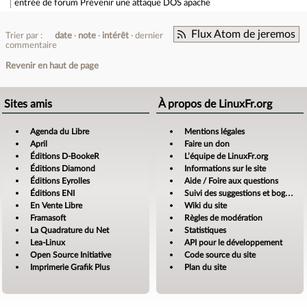
entrée de forum
Prévenir une attaque DOS apache
Flux Atom de jeremos
Trier par :
date
note
intérêt
dernier
commentaire
Revenir en haut de page
Sites amis
À propos de LinuxFr.org
Agenda du Libre
Mentions légales
April
Faire un don
Éditions D-BookeR
L’équipe de LinuxFr.org
Éditions Diamond
Informations sur le site
Éditions Eyrolles
Aide / Foire aux questions
Éditions ENI
Suivi des suggestions et bogues
En Vente Libre
Wiki du site
Framasoft
Règles de modération
La Quadrature du Net
Statistiques
Lea-Linux
API pour le développement
Open Source Initiative
Code source du site
Imprimerie Grafik Plus
Plan du site