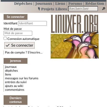
Dépêches
Journaux
Liens
Forums
Rédaction
🎙️ Projets Libres
Se connecter
Identifiant
Mot de passe
Connexion automatique
Pas de compte ? S’inscrire…
jeremos
journaux
dépêches
liens
messages sur les forums
entrées du suivi
ajouts au wiki
commentaires
Derniers
contenus