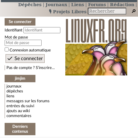
Dépêches
Journaux
Liens
Forums
Rédaction
🎙️ Projets Libres
Se connecter
Identifiant
Mot de passe
Connexion automatique
Pas de compte ? S’inscrire…
jimjim
journaux
dépêches
liens
messages sur les forums
entrées du suivi
ajouts au wiki
commentaires
Derniers
contenus