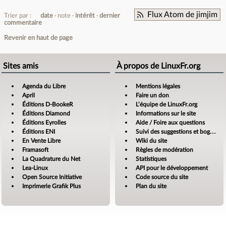
Flux Atom de jimjim
Trier par :
date
note
intérêt
dernier
commentaire
Revenir en haut de page
Sites amis
À propos de LinuxFr.org
Agenda du Libre
Mentions légales
April
Faire un don
Éditions D-BookeR
L’équipe de LinuxFr.org
Éditions Diamond
Informations sur le site
Éditions Eyrolles
Aide / Foire aux questions
Éditions ENI
Suivi des suggestions et bogues
En Vente Libre
Wiki du site
Framasoft
Règles de modération
La Quadrature du Net
Statistiques
Lea-Linux
API pour le développement
Open Source Initiative
Code source du site
Imprimerie Grafik Plus
Plan du site