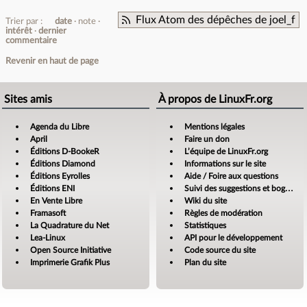
Flux Atom des dépêches de joel_f
Trier par :
date
note
intérêt
dernier
commentaire
Revenir en haut de page
Sites amis
À propos de LinuxFr.org
Agenda du Libre
Mentions légales
April
Faire un don
Éditions D-BookeR
L’équipe de LinuxFr.org
Éditions Diamond
Informations sur le site
Éditions Eyrolles
Aide / Foire aux questions
Éditions ENI
Suivi des suggestions et bogues
En Vente Libre
Wiki du site
Framasoft
Règles de modération
La Quadrature du Net
Statistiques
Lea-Linux
API pour le développement
Open Source Initiative
Code source du site
Imprimerie Grafik Plus
Plan du site