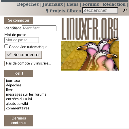
Dépêches
Journaux
Liens
Forums
Rédaction
🎙️ Projets Libres
Se connecter
Identifiant
Mot de passe
Connexion automatique
Pas de compte ? S’inscrire…
joel_f
journaux
dépêches
liens
messages sur les forums
entrées du suivi
ajouts au wiki
commentaires
Derniers
contenus