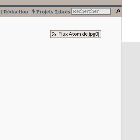
Rédaction
🎙️ Projets Libres
Flux Atom de jpg0j