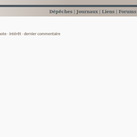
Dépêches
Journaux
Liens
Forums
note
intérêt
dernier commentaire
e