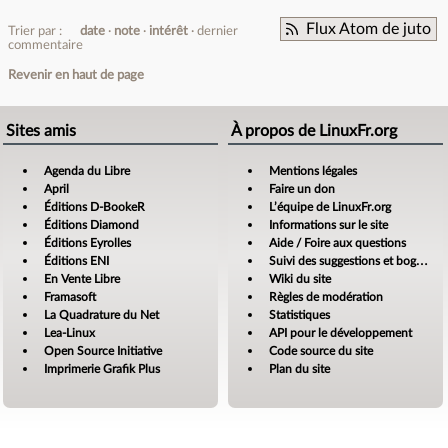
Flux Atom de juto
Trier par :
date
note
intérêt
dernier
commentaire
Revenir en haut de page
Sites amis
À propos de LinuxFr.org
Agenda du Libre
Mentions légales
April
Faire un don
Éditions D-BookeR
L’équipe de LinuxFr.org
Éditions Diamond
Informations sur le site
Éditions Eyrolles
Aide / Foire aux questions
Éditions ENI
Suivi des suggestions et bogues
En Vente Libre
Wiki du site
Framasoft
Règles de modération
La Quadrature du Net
Statistiques
Lea-Linux
API pour le développement
Open Source Initiative
Code source du site
Imprimerie Grafik Plus
Plan du site