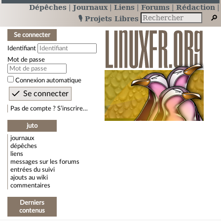
Dépêches
Journaux
Liens
Forums
Rédaction
🎙️ Projets Libres
Se connecter
Identifiant
Mot de passe
Connexion automatique
Pas de compte ? S’inscrire…
juto
journaux
dépêches
liens
messages sur les forums
entrées du suivi
ajouts au wiki
commentaires
Derniers
contenus