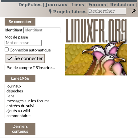
Dépêches
Journaux
Liens
Forums
Rédaction
🎙️ Projets Libres
Se connecter
Identifiant
Mot de passe
Connexion automatique
Pas de compte ? S’inscrire…
karle1966
journaux
dépêches
liens
messages sur les forums
entrées du suivi
ajouts au wiki
commentaires
Derniers
contenus