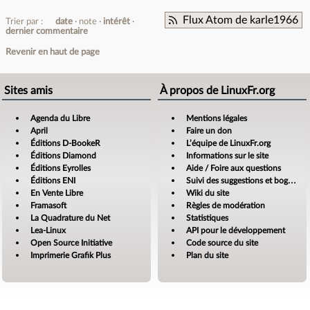
Flux Atom de karle1966
Trier par :
date
note
intérêt
dernier commentaire
Revenir en haut de page
Sites amis
À propos de LinuxFr.org
Agenda du Libre
Mentions légales
April
Faire un don
Éditions D-BookeR
L’équipe de LinuxFr.org
Éditions Diamond
Informations sur le site
Éditions Eyrolles
Aide / Foire aux questions
Éditions ENI
Suivi des suggestions et bogues
En Vente Libre
Wiki du site
Framasoft
Règles de modération
La Quadrature du Net
Statistiques
Lea-Linux
API pour le développement
Open Source Initiative
Code source du site
Imprimerie Grafik Plus
Plan du site