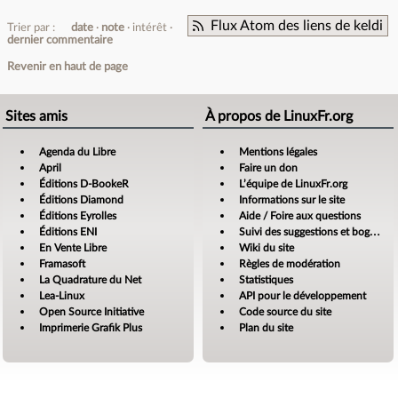
Flux Atom des liens de keldi
Trier par :
date
note
intérêt
dernier commentaire
Revenir en haut de page
Sites amis
À propos de LinuxFr.org
Agenda du Libre
Mentions légales
April
Faire un don
Éditions D-BookeR
L’équipe de LinuxFr.org
Éditions Diamond
Informations sur le site
Éditions Eyrolles
Aide / Foire aux questions
Éditions ENI
Suivi des suggestions et bogues
En Vente Libre
Wiki du site
Framasoft
Règles de modération
La Quadrature du Net
Statistiques
Lea-Linux
API pour le développement
Open Source Initiative
Code source du site
Imprimerie Grafik Plus
Plan du site