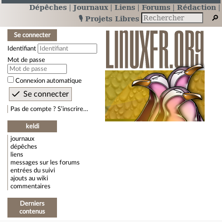
Dépêches
Journaux
Liens
Forums
Rédaction
🎙️ Projets Libres
Se connecter
Identifiant
Mot de passe
Connexion automatique
Pas de compte ? S’inscrire…
keldi
journaux
dépêches
liens
messages sur les forums
entrées du suivi
ajouts au wiki
commentaires
Derniers
contenus