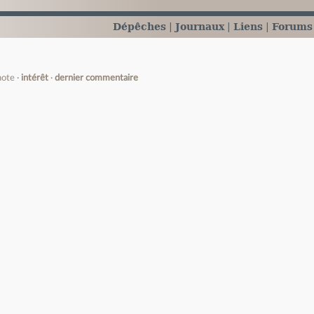
Dépêches
Journaux
Liens
Forums
note
intérêt
dernier commentaire
e