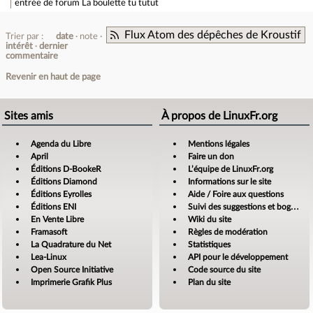
entrée de forum
La boulette tu tutut
Flux Atom des dépêches de Kroustif
Trier par :
date
note
intérêt
dernier
commentaire
Revenir en haut de page
Sites amis
À propos de LinuxFr.org
Agenda du Libre
Mentions légales
April
Faire un don
Éditions D-BookeR
L’équipe de LinuxFr.org
Éditions Diamond
Informations sur le site
Éditions Eyrolles
Aide / Foire aux questions
Éditions ENI
Suivi des suggestions et bogues
En Vente Libre
Wiki du site
Framasoft
Règles de modération
La Quadrature du Net
Statistiques
Lea-Linux
API pour le développement
Open Source Initiative
Code source du site
Imprimerie Grafik Plus
Plan du site