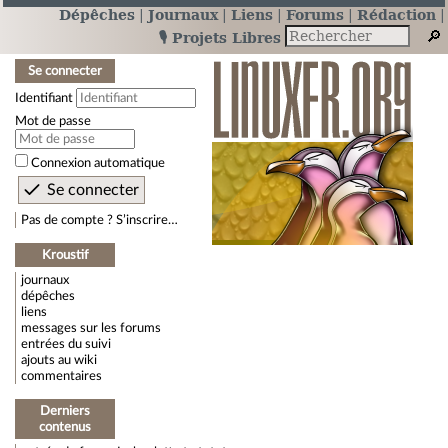
Dépêches
Journaux
Liens
Forums
Rédaction
🎙️ Projets Libres
Se connecter
Identifiant
Mot de passe
Connexion automatique
Pas de compte ? S’inscrire…
Kroustif
journaux
dépêches
liens
messages sur les forums
entrées du suivi
ajouts au wiki
commentaires
Derniers
contenus