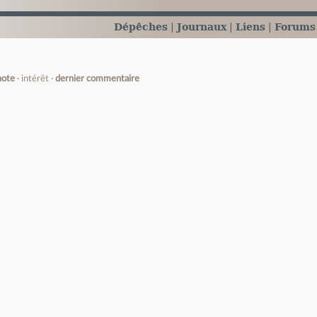
Dépêches
Journaux
Liens
Forums
note
intérêt
dernier commentaire
e