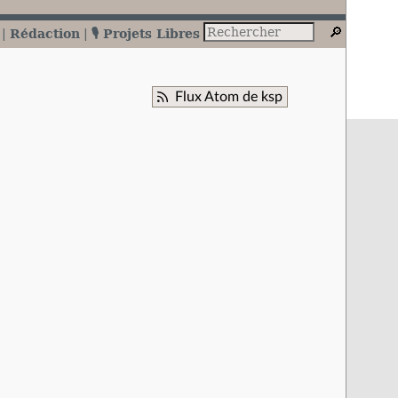
Rédaction
🎙️ Projets Libres
Flux Atom de ksp