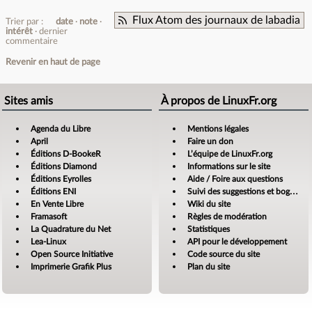
Flux Atom des journaux de labadia
Trier par :
date
note
intérêt
dernier
commentaire
Revenir en haut de page
Sites amis
À propos de LinuxFr.org
Agenda du Libre
Mentions légales
April
Faire un don
Éditions D-BookeR
L’équipe de LinuxFr.org
Éditions Diamond
Informations sur le site
Éditions Eyrolles
Aide / Foire aux questions
Éditions ENI
Suivi des suggestions et bogues
En Vente Libre
Wiki du site
Framasoft
Règles de modération
La Quadrature du Net
Statistiques
Lea-Linux
API pour le développement
Open Source Initiative
Code source du site
Imprimerie Grafik Plus
Plan du site