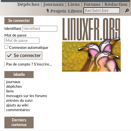
Dépêches
Journaux
Liens
Forums
Rédaction
🎙️ Projets Libres
Se connecter
Identifiant
Mot de passe
Connexion automatique
Pas de compte ? S’inscrire…
labadia
journaux
dépêches
liens
messages sur les forums
entrées du suivi
ajouts au wiki
commentaires
Derniers
contenus