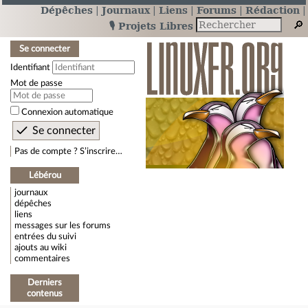
Dépêches
Journaux
Liens
Forums
Rédaction
🎙️ Projets Libres
Se connecter
Identifiant
Mot de passe
Connexion automatique
Pas de compte ? S’inscrire…
Lébérou
journaux
dépêches
liens
messages sur les forums
entrées du suivi
ajouts au wiki
commentaires
Derniers
contenus