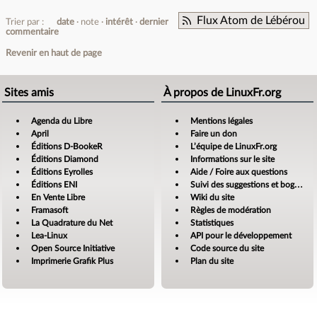
Flux Atom de Lébérou
Trier par :
date
note
intérêt
dernier
commentaire
Revenir en haut de page
Sites amis
À propos de LinuxFr.org
Agenda du Libre
Mentions légales
April
Faire un don
Éditions D-BookeR
L’équipe de LinuxFr.org
Éditions Diamond
Informations sur le site
Éditions Eyrolles
Aide / Foire aux questions
Éditions ENI
Suivi des suggestions et bogues
En Vente Libre
Wiki du site
Framasoft
Règles de modération
La Quadrature du Net
Statistiques
Lea-Linux
API pour le développement
Open Source Initiative
Code source du site
Imprimerie Grafik Plus
Plan du site