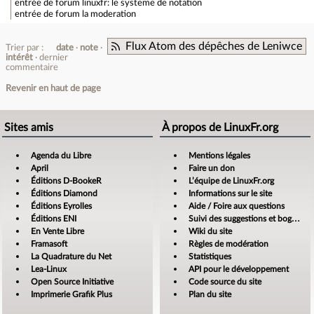
entrée de forum
linuxfr: le systeme de notation
entrée de forum
la moderation
Flux Atom des dépêches de Leniwce
Trier par :
date
note
intérêt
dernier
commentaire
Revenir en haut de page
Sites amis
À propos de LinuxFr.org
Agenda du Libre
Mentions légales
April
Faire un don
Éditions D-BookeR
L’équipe de LinuxFr.org
Éditions Diamond
Informations sur le site
Éditions Eyrolles
Aide / Foire aux questions
Éditions ENI
Suivi des suggestions et bogues
En Vente Libre
Wiki du site
Framasoft
Règles de modération
La Quadrature du Net
Statistiques
Lea-Linux
API pour le développement
Open Source Initiative
Code source du site
Imprimerie Grafik Plus
Plan du site