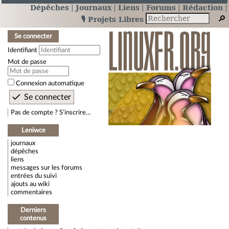
Dépêches
Journaux
Liens
Forums
Rédaction
🎙️ Projets Libres
Se connecter
Identifiant
Mot de passe
Connexion automatique
Pas de compte ? S’inscrire…
Leniwce
journaux
dépêches
liens
messages sur les forums
entrées du suivi
ajouts au wiki
commentaires
Derniers
contenus