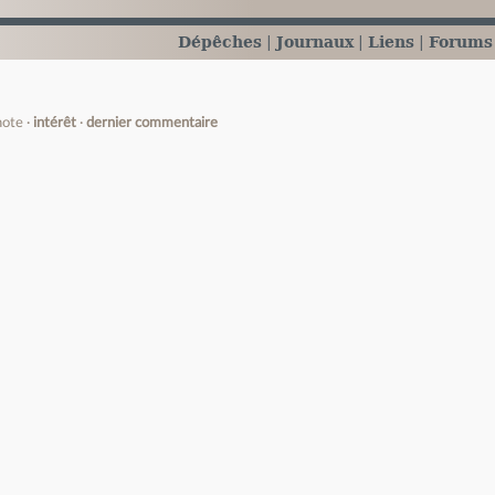
Dépêches
Journaux
Liens
Forums
note
intérêt
dernier commentaire
e