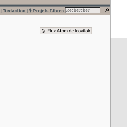
Rédaction
🎙️ Projets Libres
Flux Atom de leovilok