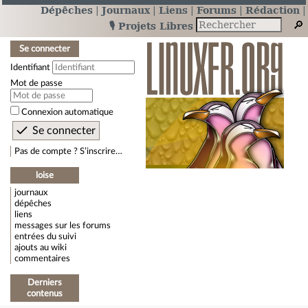
Dépêches
Journaux
Liens
Forums
Rédaction
🎙️ Projets Libres
Se connecter
Identifiant
Mot de passe
Connexion automatique
Pas de compte ? S’inscrire…
loise
journaux
dépêches
liens
messages sur les forums
entrées du suivi
ajouts au wiki
commentaires
Derniers
contenus