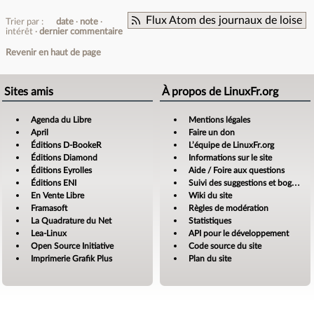
Flux Atom des journaux de loise
Trier par :
date
note
intérêt
dernier commentaire
Revenir en haut de page
Sites amis
À propos de LinuxFr.org
Agenda du Libre
Mentions légales
April
Faire un don
Éditions D-BookeR
L’équipe de LinuxFr.org
Éditions Diamond
Informations sur le site
Éditions Eyrolles
Aide / Foire aux questions
Éditions ENI
Suivi des suggestions et bogues
En Vente Libre
Wiki du site
Framasoft
Règles de modération
La Quadrature du Net
Statistiques
Lea-Linux
API pour le développement
Open Source Initiative
Code source du site
Imprimerie Grafik Plus
Plan du site